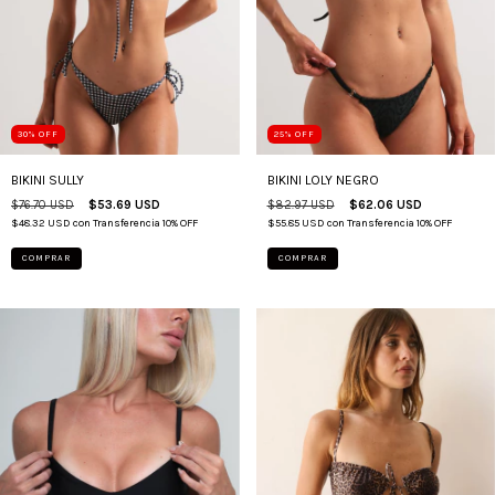
30
%
OFF
25
%
OFF
BIKINI SULLY
BIKINI LOLY NEGRO
$76.70 USD
$53.69 USD
$82.97 USD
$62.06 USD
$48.32 USD
con
Transferencia 10% OFF
$55.85 USD
con
Transferencia 10% OFF
COMPRAR
COMPRAR