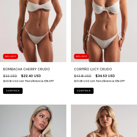
30
%
OFF
20
%
OFF
BOMBACHA CHERRY CRUDO
CORPIÑO LUCY CRUDO
$32 USD
$22.40 USD
$43.16 USD
$34.53 USD
$20.16 USD
con
Transferencia 10% OFF
$31.08 USD
con
Transferencia 10% OFF
COMPRAR
COMPRAR