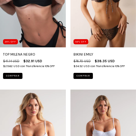
50
%
OFF
20
%
OFF
BIKINI EMILY
TOP MILENA NEGRO
$76.70 USD
$38.35 USD
$41.14 USD
$32.91 USD
$34.52 USD
con
Transferencia 10% OFF
$29.62 USD
con
Transferencia 10% OFF
COMPRAR
COMPRAR