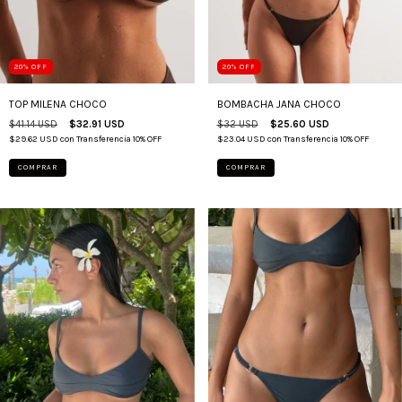
20
%
OFF
20
%
OFF
TOP MILENA CHOCO
BOMBACHA JANA CHOCO
$41.14 USD
$32.91 USD
$32 USD
$25.60 USD
$29.62 USD
con
Transferencia 10% OFF
$23.04 USD
con
Transferencia 10% OFF
COMPRAR
COMPRAR