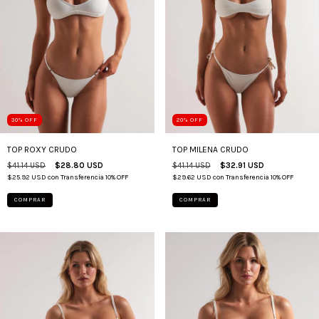
30
%
OFF
20
%
OFF
TOP ROXY CRUDO
TOP MILENA CRUDO
$41.14 USD
$28.80 USD
$41.14 USD
$32.91 USD
$25.92 USD
con
Transferencia 10% OFF
$29.62 USD
con
Transferencia 10% OFF
COMPRAR
COMPRAR