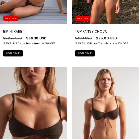
30
%
OFF
20
%
OFF
TOP PANSY CHOCO
BIKINI RABBIT
$41.14 USD
$28.80 USD
$82.97 USD
$66.38 USD
$25.92 USD
con
Transferencia 10% OFF
$59.74 USD
con
Transferencia 10% OFF
COMPRAR
COMPRAR