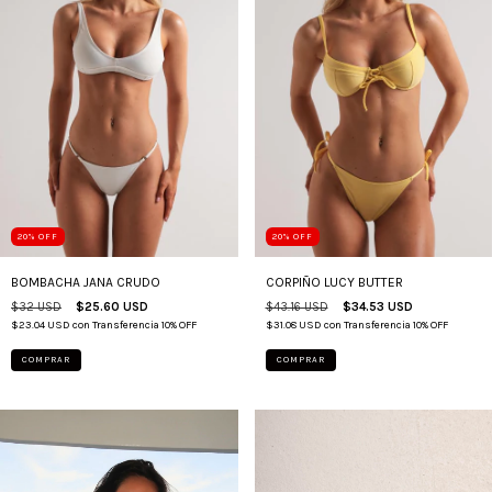
20
%
OFF
20
%
OFF
BOMBACHA JANA CRUDO
CORPIÑO LUCY BUTTER
$32 USD
$25.60 USD
$43.16 USD
$34.53 USD
$23.04 USD
con
Transferencia 10% OFF
$31.08 USD
con
Transferencia 10% OFF
COMPRAR
COMPRAR