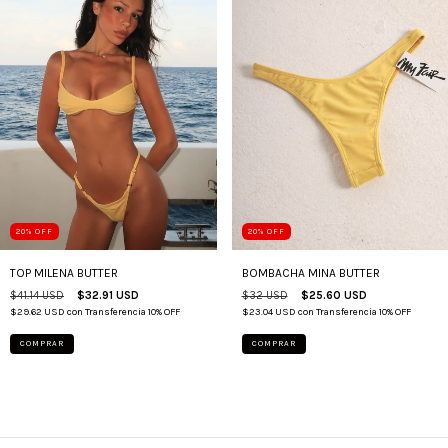
20
%
OFF
20
%
OFF
BOMBACHA MINA BUTTER
TOP MILENA BUTTER
$32 USD
$25.60 USD
$41.14 USD
$32.91 USD
$23.04 USD
con
Transferencia 10% OFF
$29.62 USD
con
Transferencia 10% OFF
COMPRAR
COMPRAR