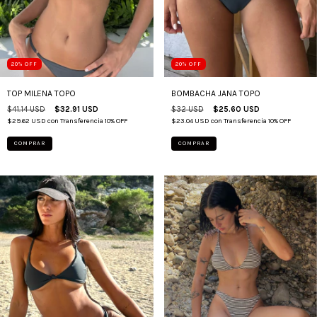
20
%
OFF
20
%
OFF
TOP MILENA TOPO
BOMBACHA JANA TOPO
$41.14 USD
$32.91 USD
$32 USD
$25.60 USD
$29.62 USD
con
Transferencia 10% OFF
$23.04 USD
con
Transferencia 10% OFF
COMPRAR
COMPRAR