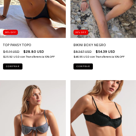
30
%
OFF
35
%
OFF
TOP PANSY TOPO
BIKINI BOXY NEGRO
$41.14 USD
$28.80 USD
$83.67 USD
$54.39 USD
$25.92 USD
con
Transferencia 10% OFF
$48.95 USD
con
Transferencia 10% OFF
COMPRAR
COMPRAR