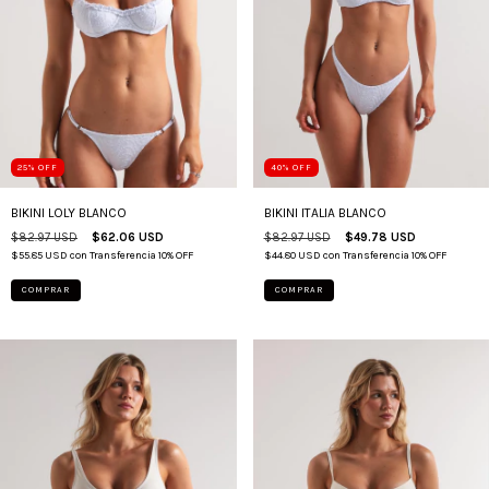
25
%
OFF
40
%
OFF
BIKINI LOLY BLANCO
BIKINI ITALIA BLANCO
$82.97 USD
$62.06 USD
$82.97 USD
$49.78 USD
$55.85 USD
con
Transferencia 10% OFF
$44.80 USD
con
Transferencia 10% OFF
COMPRAR
COMPRAR