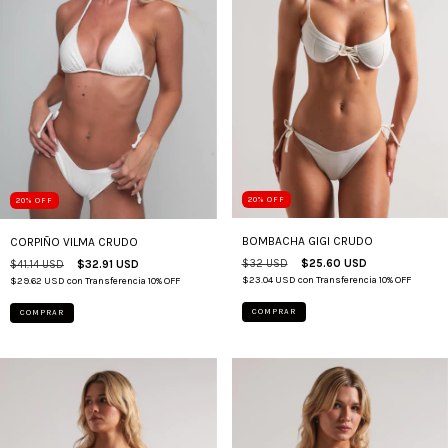
20
%
OFF
20
%
OFF
BOMBACHA GIGI CRUDO
CORPIÑO VILMA CRUDO
$32 USD
$25.60 USD
$41.14 USD
$32.91 USD
$23.04 USD
con
Transferencia 10% OFF
$29.62 USD
con
Transferencia 10% OFF
COMPRAR
COMPRAR