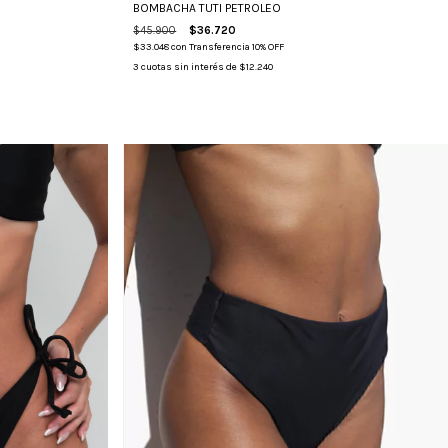
BOMBACHA TUTI PETROLEO
$45.900
$36.720
$33.048
con
Transferencia 10% OFF
3
cuotas sin interés de
$12.240