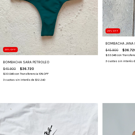
20
%
OFF
BOMBACHA JANA
$45.900
$36.72
20
%
OFF
$33.048
con
Transfere
3
cuotas sin interés 
BOMBACHA SARA PETROLEO
$45.900
$36.720
$33.048
con
Transferencia 10% OFF
3
cuotas sin interés de
$12.240