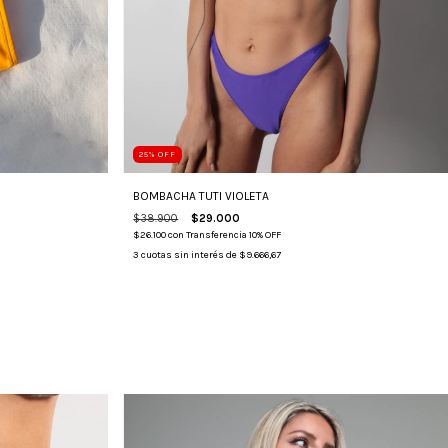
25
%
OFF
BOMBACHA TUTI VIOLETA
$38.900
$29.000
$26.100
con
Transferencia 10% OFF
3
cuotas sin interés de
$9.666,67