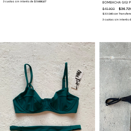
3
cuotas sin interés de
$9.666,67
BOMBACHA GIGI 
$45.900
$36.72
$33.048
con
Transfere
3
cuotas sin interés 