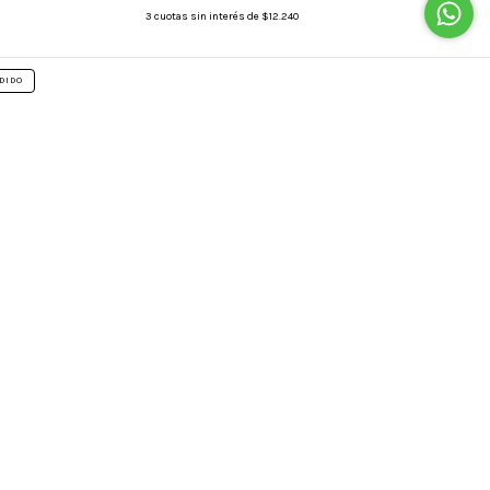
3
cuotas sin interés de
$12.240
DIDO