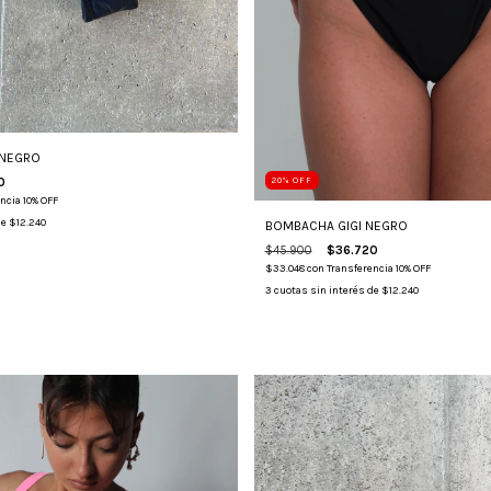
 NEGRO
0
20
%
OFF
ncia 10% OFF
de
$12.240
BOMBACHA GIGI NEGRO
$45.900
$36.720
$33.048
con
Transferencia 10% OFF
3
cuotas sin interés de
$12.240