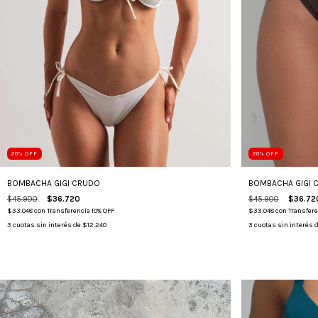
20
%
OFF
20
%
OFF
BOMBACHA GIGI CRUDO
BOMBACHA GIGI 
$45.900
$36.720
$45.900
$36.72
$33.048
con
Transferencia 10% OFF
$33.048
con
Transfere
3
cuotas sin interés de
$12.240
3
cuotas sin interés 