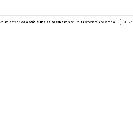
gar por este sitio
aceptás el uso de cookies
para agilizar tu experiencia de compra.
ENTEN