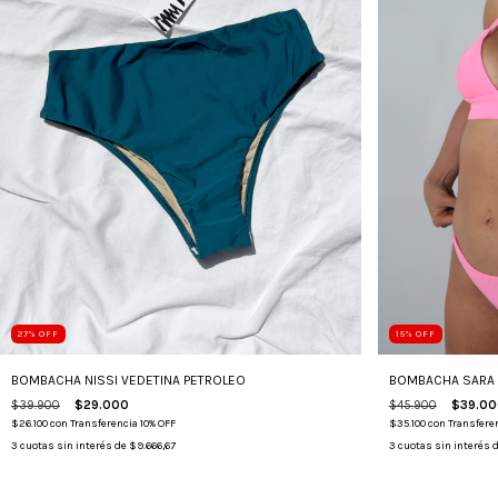
27
%
OFF
15
%
OFF
BOMBACHA NISSI VEDETINA PETROLEO
BOMBACHA SARA 
$39.900
$29.000
$45.900
$39.00
$26.100
con
Transferencia 10% OFF
$35.100
con
Transferen
3
cuotas sin interés de
$9.666,67
3
cuotas sin interés 