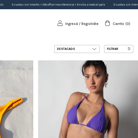
 off en transferencia > Envíos a todo el país
3 cuotas sin interés > 10% off en transferencia > Env
Ingresá
/
Registráte
Carrito
(
0
)
FILTRAR