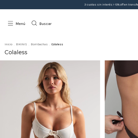
3 cuotas sin interés > 10% off en transferencia > Envíos a todo el país
Menú
Buscar
Inicio
.
BIKINIS
.
Bombachas
.
Colaless
Colaless