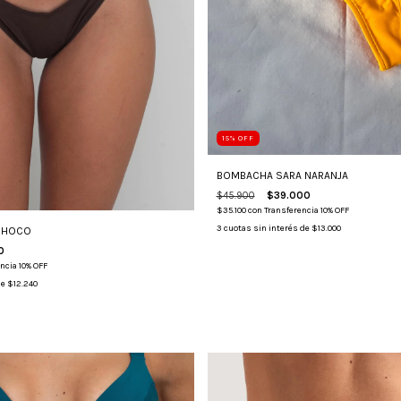
15
%
OFF
BOMBACHA SARA NARANJA
$45.900
$39.000
$35.100
con
Transferencia 10% OFF
3
cuotas sin interés de
$13.000
CHOCO
0
ncia 10% OFF
de
$12.240