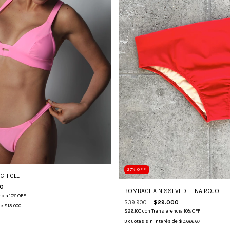
27
%
OFF
CHICLE
0
BOMBACHA NISSI VEDETINA ROJO
cia 10% OFF
$39.900
$29.000
de
$13.000
$26.100
con
Transferencia 10% OFF
3
cuotas sin interés de
$9.666,67