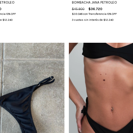
BOMBACHA JANA PETROLEO
PETROLEO
$45.900
$36.720
0
$33.048
con
Transferencia 10% OFF
ncia 10% OFF
3
cuotas sin interés de
$12.240
de
$12.240