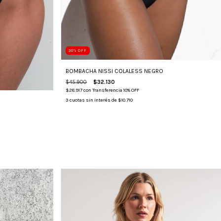
30
%
OFF
BOMBACHA NISSI COLALESS NEGRO
$45.900
$32.130
$28.917
con
Transferencia 10% OFF
3
cuotas sin interés de
$10.710