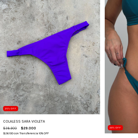
25
%
OFF
COLALESS SARA VIOLETA
$38.900
$29.000
20
%
OFF
$26.100
con
Transferencia 10% OFF