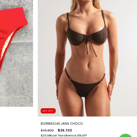
20
%
OFF
BOMBACHA JANA CHOCO
$45.900
$36.720
$33.048
con
Transferencia 10% OFF