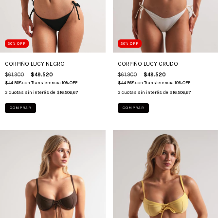
20
%
OFF
20
%
OFF
CORPIÑO LUCY NEGRO
CORPIÑO LUCY CRUDO
$61.900
$49.520
$61.900
$49.520
$44.568
con
Transferencia 10% OFF
$44.568
con
Transferencia 10% OFF
3
cuotas sin interés de
$16.506,67
3
cuotas sin interés de
$16.506,67
COMPRAR
COMPRAR