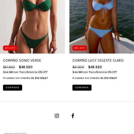
20
%
OFF
20
%
OFF
CORPIÑO SONIC VERDE
CORPIÑO LUCY CELESTE CLARO
$61.900
$49.520
$61.900
$49.520
$44.568
con
Transferencia 10% OFF
$44.568
con
Transferencia 10% OFF
3
cuotas sin interés de
$16.506,67
3
cuotas sin interés de
$16.506,67
COMPRAR
COMPRAR