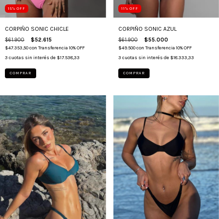
15
%
OFF
11
%
OFF
CORPIÑO SONIC CHICLE
CORPIÑO SONIC AZUL
$61.900
$52.615
$61.900
$55.000
$47.353,50
con
Transferencia 10% OFF
$49.500
con
Transferencia 10% OFF
3
cuotas sin interés de
$17.538,33
3
cuotas sin interés de
$18.333,33
COMPRAR
COMPRAR