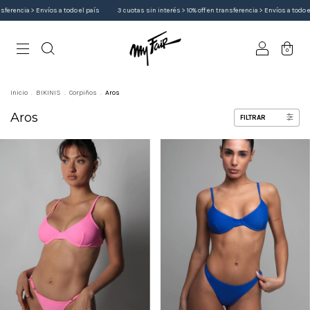
ia > Envíos a todo el país
3 cuotas sin interés > 10% off en transferencia > Envíos a todo el país
0
Inicio
.
BIKINIS
.
Corpiños
.
Aros
Aros
FILTRAR