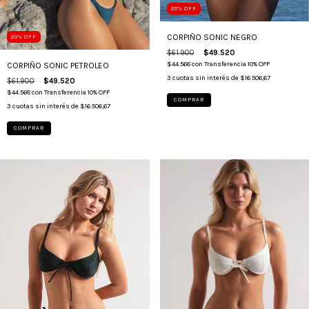
20
%
OFF
CORPIÑO SONIC NEGRO
20
%
OFF
$61.900
$49.520
$44.568
con
Transferencia 10% OFF
CORPIÑO SONIC PETROLEO
3
cuotas sin interés de
$16.506,67
$61.900
$49.520
$44.568
con
Transferencia 10% OFF
COMPRAR
3
cuotas sin interés de
$16.506,67
COMPRAR