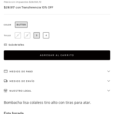
Precio sin impuestos
$26.553,72
$28.917
con
Transferencia 10% OFF
BUTTER
COLOR
1
2
3
4
TALLE
Guía de talles
MEDIOS DE PAGO
MEDIOS DE ENVÍO
NUESTRO LOCAL
Bombacha lisa colaless tiro alto con tiras para atar.
Esta forrada.