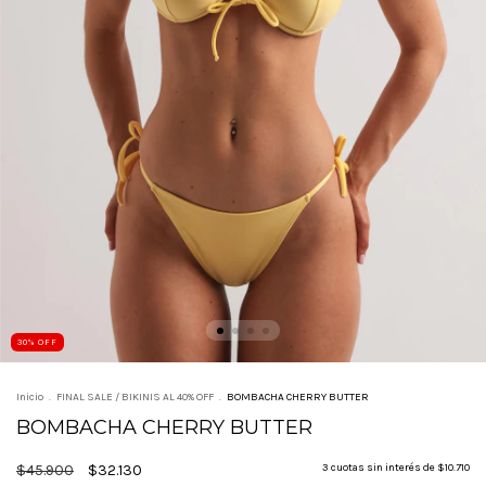
30
%
OFF
Inicio
.
FINAL SALE / BIKINIS AL 40% OFF
.
BOMBACHA CHERRY BUTTER
BOMBACHA CHERRY BUTTER
$45.900
$32.130
3
cuotas sin interés de
$10.710