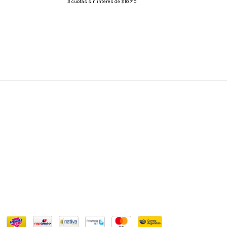
3
cuotas sin interés de
$10.710