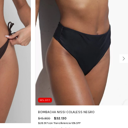
30
%
OFF
BOMBACHA NISSI COLALESS NEGRO
$45.900
$32.130
$28.917
con
Transferencia 10% OFF