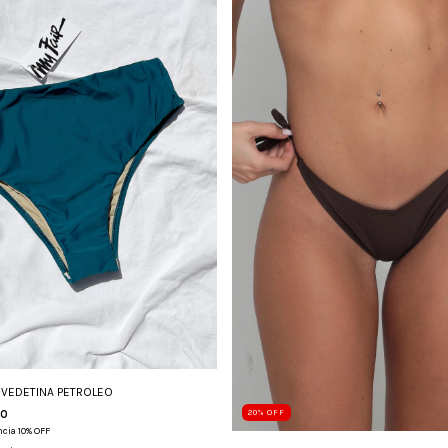
 VEDETINA PETROLEO
00
20
%
OFF
cia 10% OFF