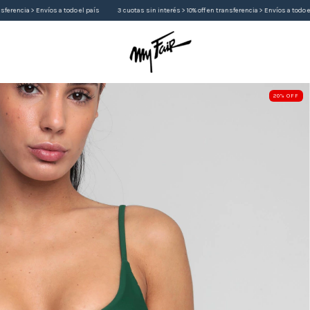
 a todo el país
3 cuotas sin interés > 10% off en transferencia > Envíos a todo el país
3 cuota
20
%
OFF