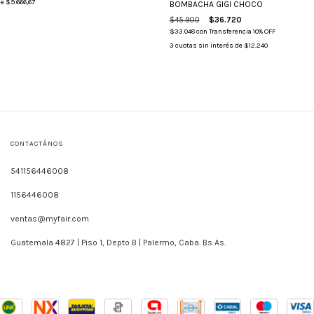
de
$9.666,67
BOMBACHA GIGI CHOCO
$45.900
$36.720
$33.048
con
Transferencia 10% OFF
3
cuotas sin interés de
$12.240
CONTACTÁNOS
541156446008
1156446008
ventas@myfair.com
Guatemala 4827 | Piso 1, Depto B | Palermo, Caba. Bs As.