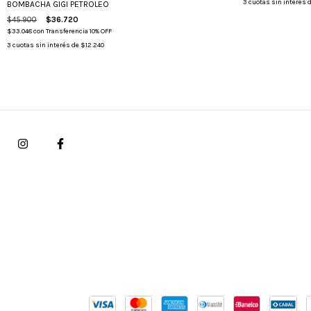
3
cuotas sin interés 
BOMBACHA GIGI PETROLEO
$45.900
$36.720
$33.048
con
Transferencia 10% OFF
3
cuotas sin interés de
$12.240