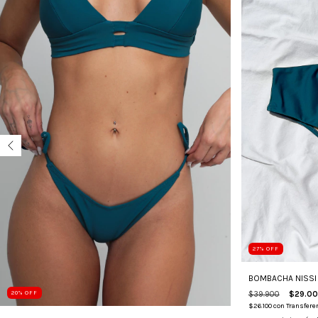
27
%
OFF
BOMBACHA NISSI
$39.900
$29.0
20
%
OFF
$26.100
con
Transferen