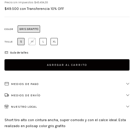
Precio sin impuestos
$45.454,55
$49.500
con
Transferencia 10% OFF
GRIS GRAFITO
COLOR
S
M
L
XL
TALLE
Guía de talles
MEDIOS DE PAGO
MEDIOS DE ENVÍO
NUESTRO LOCAL
Short tiro alto con cintura ancha, super comodo y con el calce ideal. Esta
realizado en polisap color gris grafito