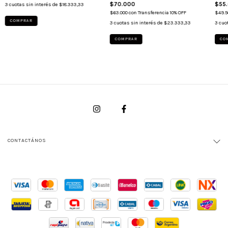
$70.000
$55
3
cuotas sin interés de
$18.333,33
$63.000
con
Transferencia 10% OFF
$49.5
COMPRAR
3
cuotas sin interés de
$23.333,33
3
cuo
COMPRAR
CO
CONTACTÁNOS